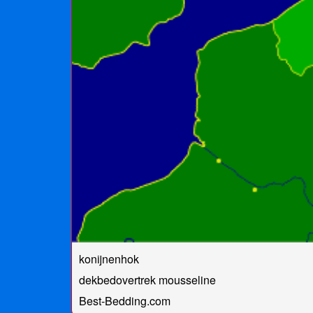
konijnenhok
dekbedovertrek mousseline
Best-Bedding.com